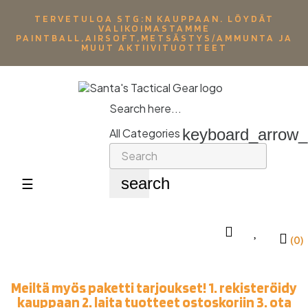
TERVETULOA STG:N KAUPPAAN. LÖYDÄT
VALIKOIMASTAMME
PAINTBALL,AIRSOFT,METSÄSTYS/AMMUNTA JA
MUUT AKTIIVITUOTTEET
Search here...
keyboard_arrow
All Categories
search
Toggle
☰
navigation
(0)
Meiltä myös paketti tarjoukset! 1. rekisteröidy
kauppaan 2. laita tuotteet ostoskoriin 3. ota