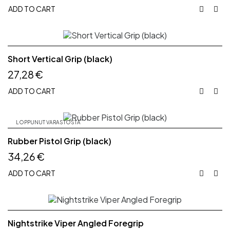
ADD TO CART


Short Vertical Grip (black)
27,28 €
ADD TO CART


LOPPUNUT VARASTOSTA
Rubber Pistol Grip (black)
34,26 €
ADD TO CART


Nightstrike Viper Angled Foregrip