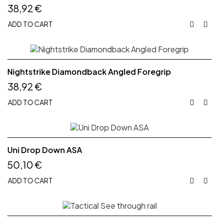
38,92 €
ADD TO CART


Nightstrike Diamondback Angled Foregrip
38,92 €
ADD TO CART


Uni Drop Down ASA
50,10 €
ADD TO CART

