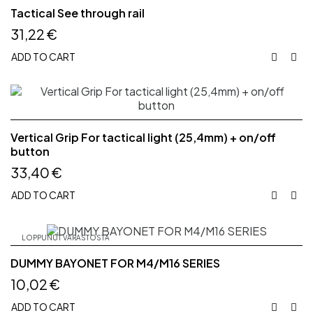
Tactical See through rail
31,22 €
ADD TO CART


Vertical Grip For tactical light (25,4mm) + on/off
button
33,40 €
ADD TO CART


LOPPUNUT VARASTOSTA
DUMMY BAYONET FOR M4/M16 SERIES
10,02 €
ADD TO CART

