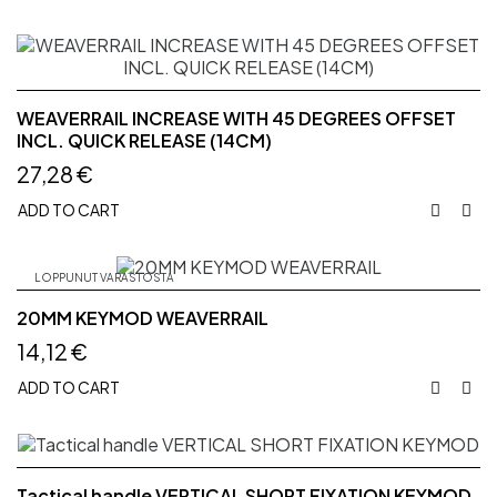
WEAVERRAIL INCREASE WITH 45 DEGREES OFFSET
INCL. QUICK RELEASE (14CM)
27,28 €
ADD TO CART


LOPPUNUT VARASTOSTA
20MM KEYMOD WEAVERRAIL
14,12 €
ADD TO CART


Tactical handle VERTICAL SHORT FIXATION KEYMOD