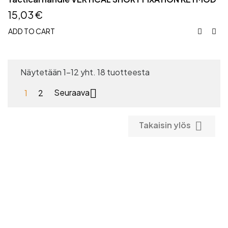
15,03 €
ADD TO CART


Näytetään 1-12 yht. 18 tuotteesta

1
2
Seuraava

Takaisin ylös