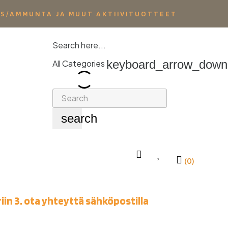
YS/AMMUNTA JA MUUT AKTIIVITUOTTEET
Search here...
keyboard_arrow_down
All Categories
search
(0)
iin 3. ota yhteyttä sähköpostilla