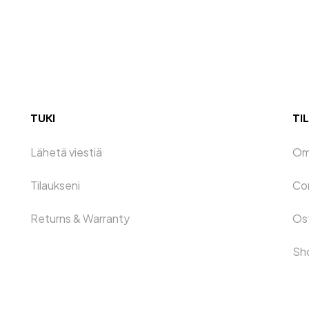
TUKI
TIL
Lähetä viestiä
Oma
Tilaukseni
Co
Returns & Warranty
Os
Sh