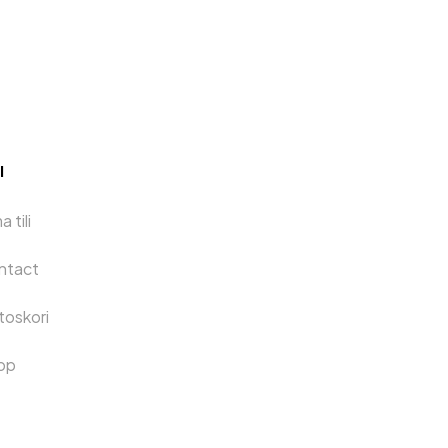
I
 tili
ntact
toskori
op