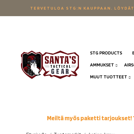
TERVETULOA STG:N KAUPPAAN. LÖYDÄT
STG PRODUCTS
AMMUKSET
AIR
MUUT TUOTTEET
Meiltä myös paketti tarjoukset! 