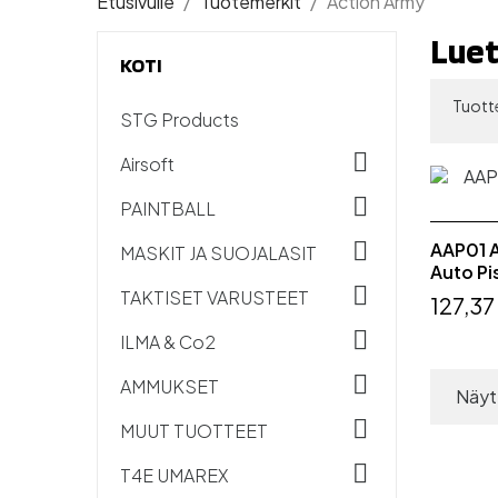
Etusivulle
Tuotemerkit
Action Army
Luet
KOTI
Tuotte
STG Products

Airsoft

PAINTBALL

AAP01 A
MASKIT JA SUOJALASIT
Auto Pi

TAKTISET VARUSTEET
127,37

ILMA & Co2

AMMUKSET
Näyt

MUUT TUOTTEET

T4E UMAREX