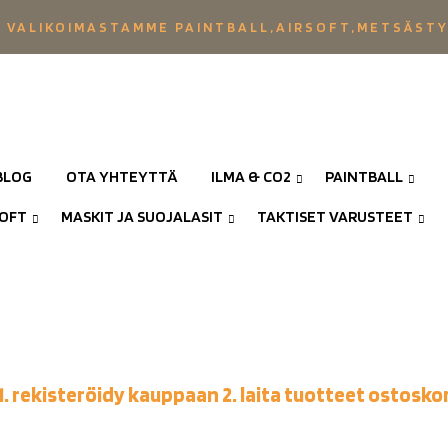
 VALIKOIMASTAMME PAINTBALL,AIRSOFT,METSÄST
BLOG
OTA YHTEYTTÄ
ILMA & CO2
PAINTBALL
SOFT
MASKIT JA SUOJALASIT
TAKTISET VARUSTEET
1. rekisteröidy kauppaan 2. laita tuotteet ostoskor