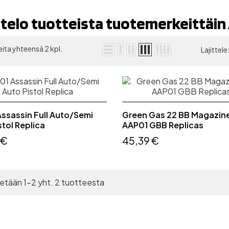
telo tuotteista tuotemerkeittäin
ita yhteensä 2 kpl.
Lajittele
ssassin Full Auto/Semi
Green Gas 22 BB Magazine
stol Replica
AAP01 GBB Replicas
 €
45,39 €
etään 1-2 yht. 2 tuotteesta