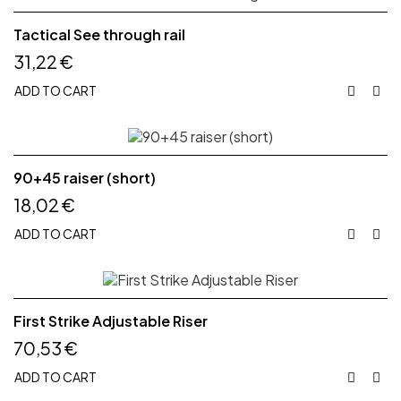
Tactical See through rail
31,22 €
ADD TO CART


90+45 raiser (short)
18,02 €
ADD TO CART


First Strike Adjustable Riser
70,53 €
ADD TO CART

