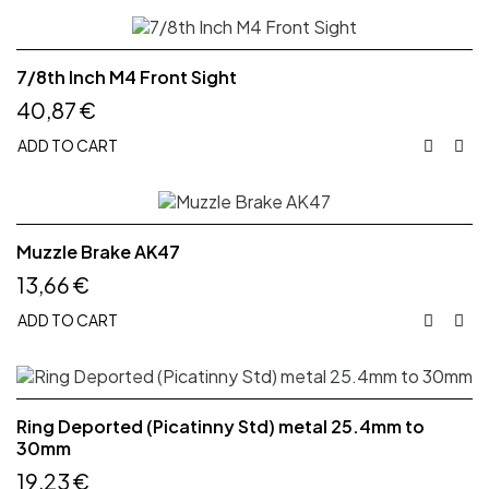
7/8th Inch M4 Front Sight
40,87 €
ADD TO CART


Muzzle Brake AK47
13,66 €
ADD TO CART


Ring Deported (Picatinny Std) metal 25.4mm to
30mm
19,23 €