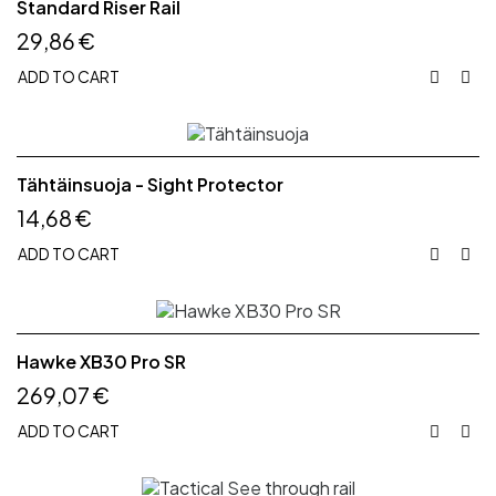
Standard Riser Rail
29,86 €
ADD TO CART


Tähtäinsuoja - Sight Protector
14,68 €
ADD TO CART


Hawke XB30 Pro SR
269,07 €
ADD TO CART

