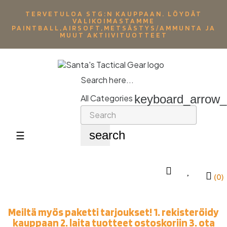
TERVETULOA STG:N KAUPPAAN. LÖYDÄT
VALIKOIMASTAMME
PAINTBALL,AIRSOFT,METSÄSTYS/AMMUNTA JA
MUUT AKTIIVITUOTTEET
Search here...
keyboard_arrow
All Categories
search
Toggle
☰
navigation
(0)
Meiltä myös paketti tarjoukset! 1. rekisteröidy
kauppaan 2. laita tuotteet ostoskoriin 3. ota