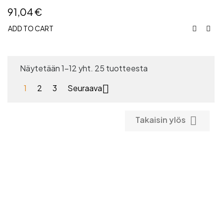
91,04 €
ADD TO CART


Näytetään 1-12 yht. 25 tuotteesta

1
2
3
Seuraava

Takaisin ylös