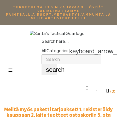
TERVETULOA STG:N KAUPPAAN. LÖYDÄT
VALIKOIMASTAMME
PAINTBALL,AIRSOFT,METSÄSTYS/AMMUNTA JA
MUUT AKTIIVITUOTTEET
Search here...
keyboard_arrow
All Categories
search
Toggle
☰
navigation
(0)
Meiltä myös paketti tarjoukset! 1. rekisteröidy
kauppaan 2. laita tuotteet ostoskoriin 3. ota