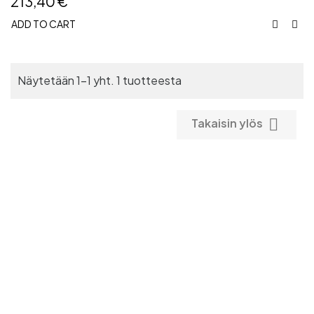
213,40 €
ADD TO CART


Näytetään 1-1 yht. 1 tuotteesta

Takaisin ylös