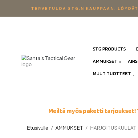
TERVETULOA STG:N KAUPPAAN. LÖYDÄT
STG PRODUCTS
AMMUKSET
AIR
MUUT TUOTTEET
Meiltä myös paketti tarjoukset! 
Etusivulle
AMMUKSET
HARJOITUSKUULAT