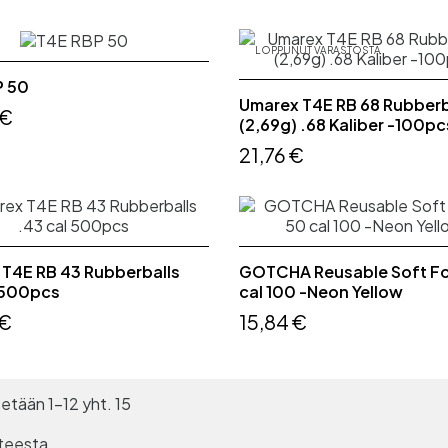
LOPPUNUT VARASTOSTA
P 50
Umarex T4E RB 68 Rubberb
 €
(2,69g) .68 Kaliber -100pc
21,76 €
T4E RB 43 Rubberballs
GOTCHA Reusable Soft F
 500pcs
cal 100 -Neon Yellow
 €
15,84 €
etään 1-12 yht. 15
teesta