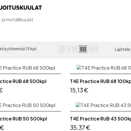
JOITUSKUULAT
 ja metallikuulat
ita yhteensä 15 kpl.
Lajittele
ctice RUB 68 500kpl
T4E Practice RUB 68 100kp
€
15,13 €
ctice RUB 50 500kpl
T4E Practice RUB 43 500k
 €
35,37 €