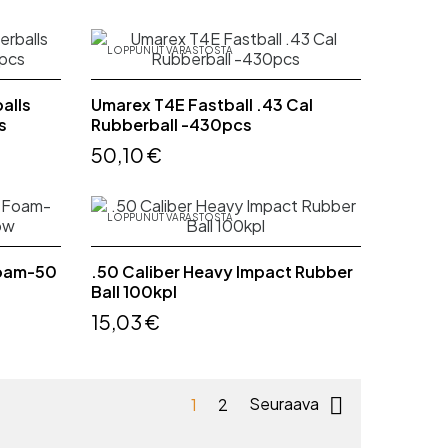
LOPPUNUT VARASTOSTA
alls
Umarex T4E Fastball .43 Cal
s
Rubberball -430pcs
50,10 €
LOPPUNUT VARASTOSTA
oam-50
.50 Caliber Heavy Impact Rubber
Ball 100kpl
15,03 €

1
2
Seuraava