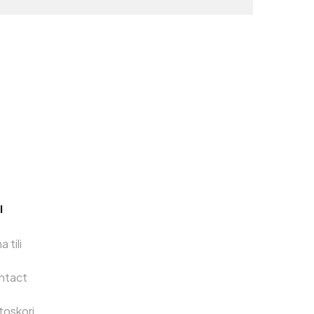
I
 tili
ntact
toskori