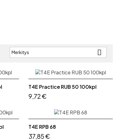

Merkitys
:
l
T4E Practice RUB 50 100kpl
9,72 €
pl
T4E RPB 68
37,85 €