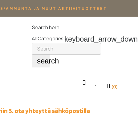
YS/AMMUNTA JA MUUT AKTIIVITUOTTEET
Search here...
keyboard_arrow_down
All Categories
search
(0)
iin 3. ota yhteyttä sähköpostilla