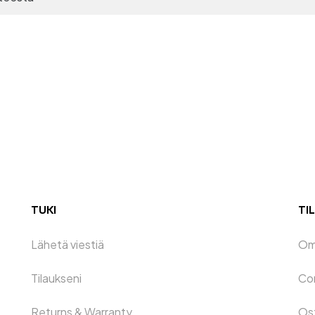
TUKI
TIL
Lähetä viestiä
Oma
Tilaukseni
Co
Returns & Warranty
Os