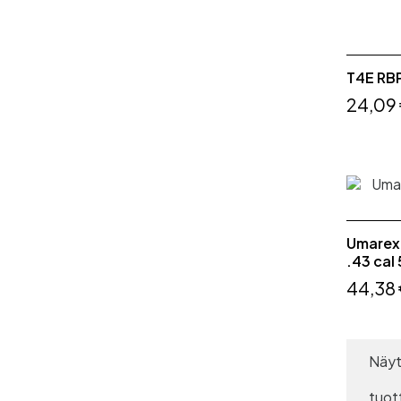
T4E RB
24,09
Umarex 
.43 cal
44,38
Näyt
tuot