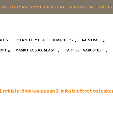
 VALIKOIMASTAMME PAINTBALL,AIRSOFT,METSÄST
BLOG
OTA YHTEYTTÄ
ILMA & CO2
PAINTBALL
SOFT
MASKIT JA SUOJALASIT
TAKTISET VARUSTEET
1. rekisteröidy kauppaan 2. laita tuotteet ostoskor