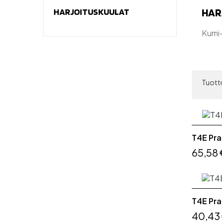
HAR
HARJOITUSKUULAT
Kumi-
Tuotte
T4E Pra
65,58 
T4E Pra
40,43