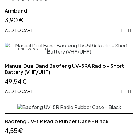
Armband
3,90 €
ADD TO CART


LOPPUNUT VARASTOSTA
Manual Dual Band Baofeng UV-5RA Radio - Short
Battery (VHF/UHF)
49,54 €
ADD TO CART


Baofeng UV-5R Radio Rubber Case - Black
4,55 €