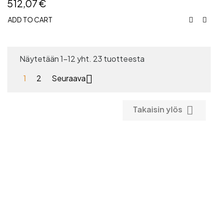
512,07 €
ADD TO CART


Näytetään 1-12 yht. 23 tuotteesta

1
2
Seuraava

Takaisin ylös