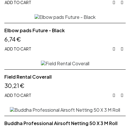
ADD TO CART


Elbow pads Future - Black
6,74 €
ADD TO CART


Field Rental Coverall
30,21 €
ADD TO CART


Buddha Professional Airsoft Netting 50 X 3 M Roll