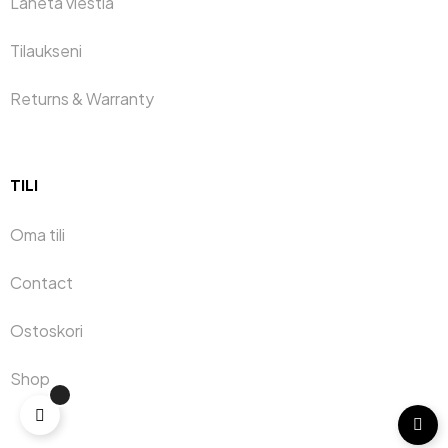
Lähetä viestiä
Tilaukseni
Returns & Warranty
TILI
Oma tili
Contact
Ostoskori
Shop
