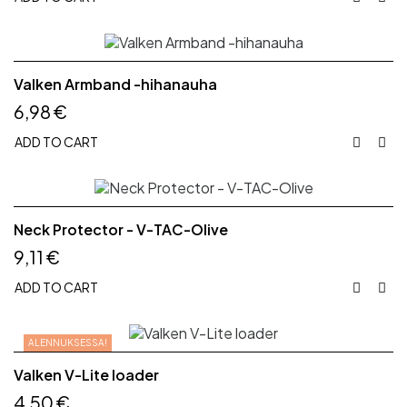
Valken Armband -hihanauha
6,98 €
ADD TO CART


Neck Protector - V-TAC-Olive
9,11 €
ADD TO CART


ALENNUKSESSA!
Valken V-Lite loader
4,50 €