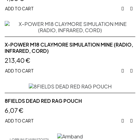
ADD TO CART


X-POWER M18 CLAYMORE SIMULATION MINE (RADIO,
INFRARED, CORD)
213,40 €
ADD TO CART


8FIELDS DEAD RED RAG POUCH
6,07 €
ADD TO CART


LOPPUNUT VARASTOSTA