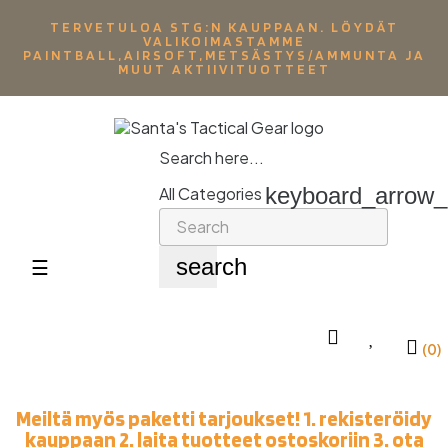
TERVETULOA STG:N KAUPPAAN. LÖYDÄT
VALIKOIMASTAMME
PAINTBALL,AIRSOFT,METSÄSTYS/AMMUNTA JA
MUUT AKTIIVITUOTTEET
Search here...
keyboard_arrow
All Categories
search
Toggle
☰
navigation
(0)
Meiltä myös paketti tarjoukset! 1. rekisteröidy
kauppaan 2. laita tuotteet ostoskoriin 3. ota