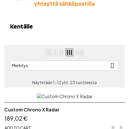
yhteyttä sähköpostilla
Kentälle

Merkitys
Näytetään 1-12 yht. 23 tuotteesta
Custom Chrono X Radar
189,02 €
ADD TO CART

