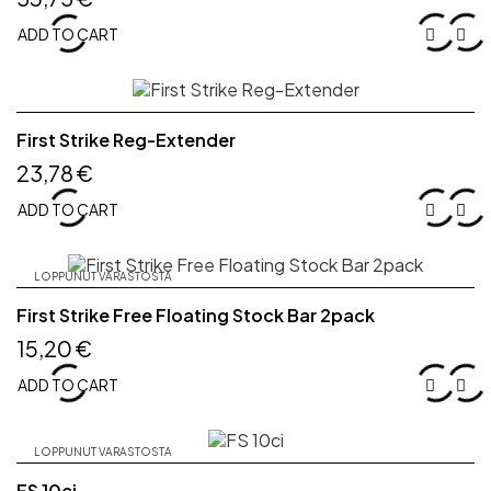
ADD TO CART


First Strike Reg-Extender
23,78 €
ADD TO CART


LOPPUNUT VARASTOSTA
First Strike Free Floating Stock Bar 2pack
15,20 €
ADD TO CART


LOPPUNUT VARASTOSTA
FS 10ci