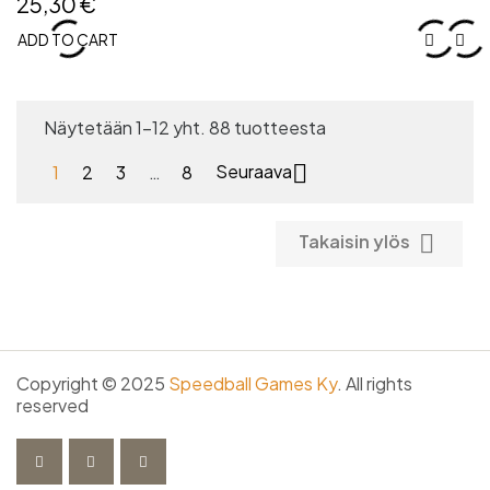
25,30 €
ADD TO CART


Näytetään 1-12 yht. 88 tuotteesta

1
2
3
…
8
Seuraava

Takaisin ylös
Copyright © 2025
Speedball Games Ky
. All rights
reserved