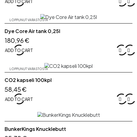
ADD TO CART


LOPPUNUT VARASTOSTA
Dye Core Air tank 0,25l
180,96 €
ADD TO CART


LOPPUNUT VARASTOSTA
CO2 kapseli 100kpl
58,45 €
ADD TO CART


BunkerKings Knucklebutt