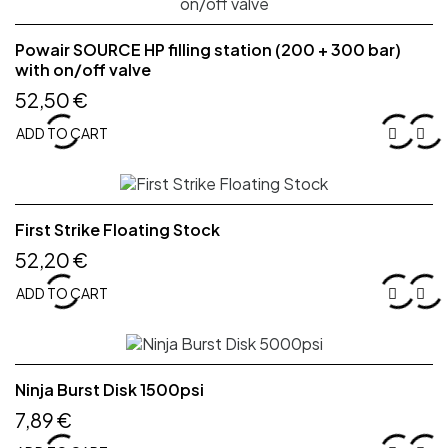
Powair SOURCE HP filling station (200 + 300 bar)
with on/off valve
52,50 €
ADD TO CART


First Strike Floating Stock
52,20 €
ADD TO CART


Ninja Burst Disk 1500psi
7,89 €