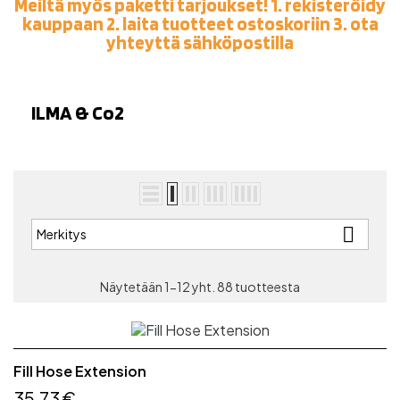
Meiltä myös paketti tarjoukset! 1. rekisteröidy
kauppaan 2. laita tuotteet ostoskoriin 3. ota
yhteyttä sähköpostilla
ILMA & Co2

Merkitys
Näytetään 1-12 yht. 88 tuotteesta
Fill Hose Extension
35,73 €