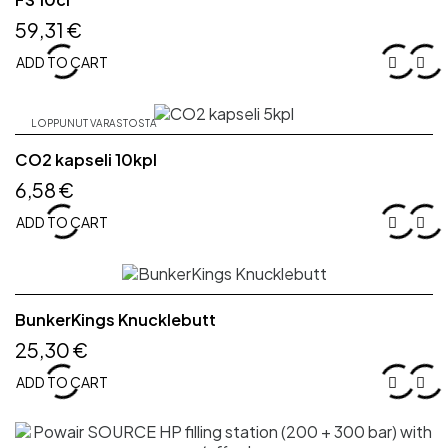
59,31 €
ADD TO CART


LOPPUNUT VARASTOSTA
CO2 kapseli 10kpl
6,58 €
ADD TO CART


BunkerKings Knucklebutt
25,30 €
ADD TO CART

