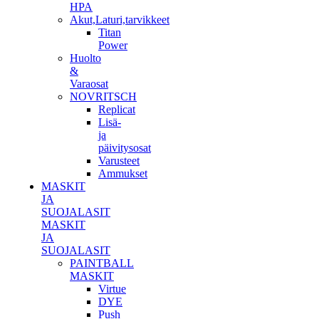
HPA
Akut,Laturi,tarvikkeet
Titan
Power
Huolto
&
Varaosat
NOVRITSCH
Replicat
Lisä-
ja
päivitysosat
Varusteet
Ammukset
MASKIT
JA
SUOJALASIT
MASKIT
JA
SUOJALASIT
PAINTBALL
MASKIT
Virtue
DYE
Push