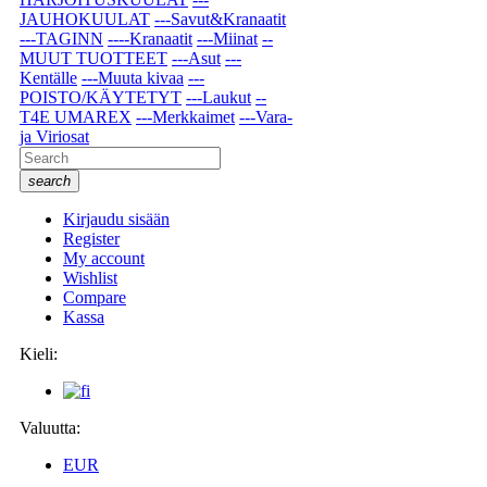
JAUHOKUULAT
---Savut&Kranaatit
---TAGINN
----Kranaatit
---Miinat
--
MUUT TUOTTEET
---Asut
---
Kentälle
---Muuta kivaa
---
POISTO/KÄYTETYT
---Laukut
--
T4E UMAREX
---Merkkaimet
---Vara-
ja Viriosat
search
Kirjaudu sisään
Register
My account
Wishlist
Compare
Kassa
Kieli:
Valuutta:
EUR