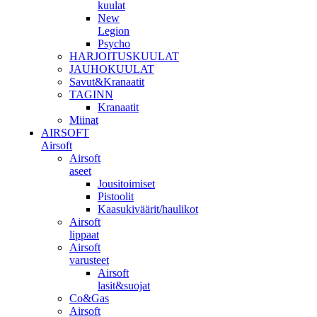
kuulat
New
Legion
Psycho
HARJOITUSKUULAT
JAUHOKUULAT
Savut&Kranaatit
TAGINN
Kranaatit
Miinat
AIRSOFT
Airsoft
Airsoft
aseet
Jousitoimiset
Pistoolit
Kaasukiväärit/haulikot
Airsoft
lippaat
Airsoft
varusteet
Airsoft
lasit&suojat
Co&Gas
Airsoft