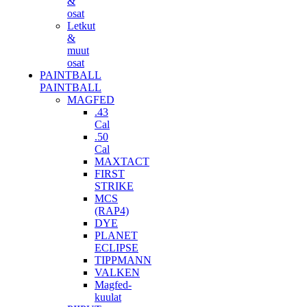
&
osat
Letkut
&
muut
osat
PAINTBALL
PAINTBALL
MAGFED
.43
Cal
.50
Cal
MAXTACT
FIRST
STRIKE
MCS
(RAP4)
DYE
PLANET
ECLIPSE
TIPPMANN
VALKEN
Magfed-
kuulat