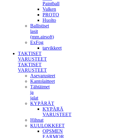
Paintball
Valken
PROTO
Huolto
Ballistiset
lasit
(mm.airsoft)
ExFog
tarvikkeet
TAKTISET
VARUSTEET
TAKTISET
VARUSTEET
Asevarusteet
Kantolaitteet
Tähtäimet
ja
jalat
KYPÄRÄT
KYPÄRÄ
VARUSTEET
Hihnat
KUULOKKEET
OPSMEN
EARMOR