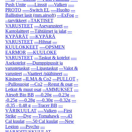
Push Unite
-----Linssit
----Valken
----
PROTO
-----Switch EL
----Huolto
---
Ballistiset lasit (mm.airsoft)
---ExFog
--
--tarvikkeet
--TAKTISET
VARUSTEET
---Asevarusteet
---
Kantolaitteet
---Tähtäimet ja jalat
---
KYPÄRÄT
----KYPÄRÄ
VARUSTEET
---Hihnat
---
KUULOKKEET
----OPSMEN
EARMOR
----KUULOKE
VARUSTEET
---Taskut & kotelot
----
Asekotelot
----Dumppipussit ja
varustetaskut
----Lipastaskut
---Valot &
varusteet
---Vaatteet /päähineet
---
Käsineet
--ILMA & Co2
---PULLOT
-
--Pullosuojat
---Co2
---Regut & osat
---
Letkut & muut osat
--AMMUKSET
---
Airsoft Bio BB
----0.20g
----0.23g
---
-0.25g
----0.28g
----0.30g
----0.32g
---
-0.35 - 0.48 g
----Tracer BB
---
VÄRIKUULAT
----Valken
----First
Strike
----Dye
----Tomahawk
----.43
Cal kuulat
----.50 Cal kuulat
----New
Legion
----Psycho
---
HARJOITUSKUULAT
---