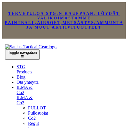
TERVETULOA STG:N KAUPPAAN. LÖYDÄT
VALIKOIMASTAMME
PAINTBALL,AIRSOFT,METSÄSTYS/AMMUNTA
JA MUUT AKTIIVITUOTTEET
Toggle navigation
☰
STG
Products
Blog
Ota yhteyttä
ILMA &
Co2
ILMA &
Co2
PULLOT
Pullosuojat
Co2
Regut