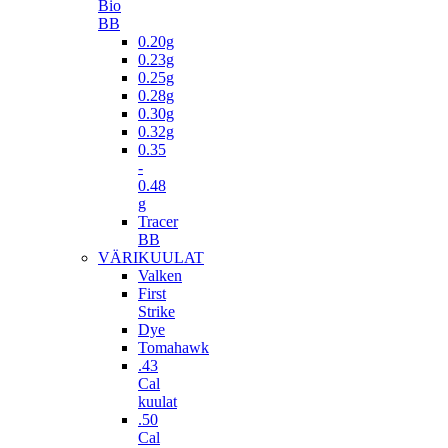
Bio
BB
0.20g
0.23g
0.25g
0.28g
0.30g
0.32g
0.35
-
0.48
g
Tracer
BB
VÄRIKUULAT
Valken
First
Strike
Dye
Tomahawk
.43
Cal
kuulat
.50
Cal