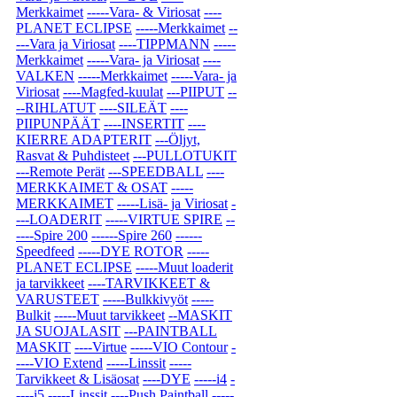
Merkkaimet
-----Vara- & Viriosat
----
PLANET ECLIPSE
-----Merkkaimet
--
---Vara ja Viriosat
----TIPPMANN
-----
Merkkaimet
-----Vara- ja Viriosat
----
VALKEN
-----Merkkaimet
-----Vara- ja
Viriosat
----Magfed-kuulat
---PIIPUT
--
--RIHLATUT
----SILEÄT
----
PIIPUNPÄÄT
----INSERTIT
----
KIERRE ADAPTERIT
---Öljyt,
Rasvat & Puhdisteet
---PULLOTUKIT
---Remote Perät
---SPEEDBALL
----
MERKKAIMET & OSAT
-----
MERKKAIMET
-----Lisä- ja Viriosat
-
---LOADERIT
-----VIRTUE SPIRE
--
----Spire 200
------Spire 260
------
Speedfeed
-----DYE ROTOR
-----
PLANET ECLIPSE
-----Muut loaderit
ja tarvikkeet
----TARVIKKEET &
VARUSTEET
-----Bulkkivyöt
-----
Bulkit
-----Muut tarvikkeet
--MASKIT
JA SUOJALASIT
---PAINTBALL
MASKIT
----Virtue
-----VIO Contour
-
----VIO Extend
-----Linssit
-----
Tarvikkeet & Lisäosat
----DYE
-----i4
-
----i5
-----Linssit
----Push Paintball
-----