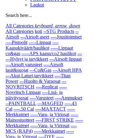
Laukut
Search here...
All Categories
keyboard_arrow_down
All Categories
koti
--STG Products
--
Airsoft
---Airsoft aseet
----Jousitoimiset
----Pistoolit
-----Lippaat
----
Kaasukiväärit/haulikot
-----Lippaat
co&gas
-----APS kaasu/co2 haulikot
---
---Hylsyt ja tarvikkeet
---Airsoft lippaat
---Airsoft varusteet
----Airsoft
lasit&suojat
---Co&Gas
---Airsoft HPA
---Akut,Laturi,tarvikkeet
----Titan
Power
---Huolto & Varaosat
---
NOVRITSCH
----Replicat
-----
Novritsch Lippaat
----Lisä- ja
päivitysosat
----Varusteet
----Ammukset
--PAINTBALL
---MAGFED
----.43
Cal
----.50 Cal
----MAXTACT
-----
Merkkaimet
-----Vara- ja Viriosat
-----
Mainostuotteet
----FIRST STRIKE
-----
Merkkaimet
-----Vara- ja Viriosat
----
MCS (RAP4)
-----Merkkaimet
-----
Vara- ja Viriosat
----DYE
-----