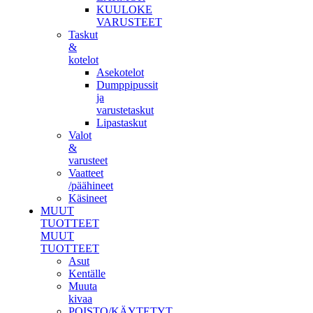
KUULOKE
VARUSTEET
Taskut
&
kotelot
Asekotelot
Dumppipussit
ja
varustetaskut
Lipastaskut
Valot
&
varusteet
Vaatteet
/päähineet
Käsineet
MUUT
TUOTTEET
MUUT
TUOTTEET
Asut
Kentälle
Muuta
kivaa
POISTO/KÄYTETYT