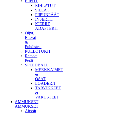
PIIPUT
RIHLATUT
SILEÄT
PIIPUNPÄÄT
INSERTIT
KIERRE
ADAPTERIT
Öljyt,
Rasvat
&
Puhdisteet
PULLOTUKIT
Remote
Perät
SPEEDBALL
MERKKAIMET
&
OSAT
LOADERIT
TARVIKKEET
&
VARUSTEET
AMMUKSET
AMMUKSET
Airsoft