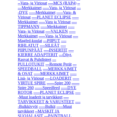
--Vara- ja Viriosat
----MCS (RAP4)
--
---Merkkaimet
-----Vara- ja Viriosat
---
-DYE
-----Merkkaimet
-----Vara- &
Viriosat
----PLANET ECLIPSE
-----
Merkkaimet
-----Vara ja Viriosat
----
TIPPMANN
-----Merkkaimet
-----
Vara- ja Viriosat
----VALKEN
-----
Merkkaimet
-----Vara- ja Viriosat
----
Magfed-kuulat
---PIIPUT
----
RIHLATUT
----SILEÄT
----
PIIPUNPÄÄT
----INSERTIT
----
KIERRE ADAPTERIT
---Öljyt,
Rasvat & Puhdisteet
---
PULLOTUKIT
---Remote Perät
---
SPEEDBALL
----MERKKAIMET
& OSAT
-----MERKKAIMET
-----
Lisä- ja Viriosat
----LOADERIT
-----
VIRTUE SPIRE
------Spire 200
------
Spire 260
------Speedfeed
-----DYE
ROTOR
-----PLANET ECLIPSE
----
-Muut loaderit ja tarvikkeet
----
TARVIKKEET & VARUSTEET
----
-Bulkkivyöt
-----Bulkit
-----Muut
tarvikkeet
--MASKIT JA
SUOJALASIT
---PAINTBALL