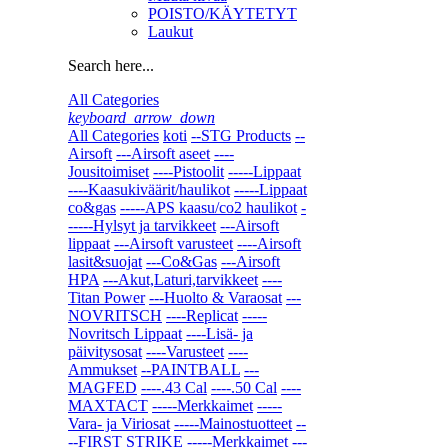
POISTO/KÄYTETYT
Laukut
Search here...
All Categories
keyboard_arrow_down
All Categories
koti
--STG Products
--
Airsoft
---Airsoft aseet
----
Jousitoimiset
----Pistoolit
-----Lippaat
----Kaasukiväärit/haulikot
-----Lippaat
co&gas
-----APS kaasu/co2 haulikot
-
-----Hylsyt ja tarvikkeet
---Airsoft
lippaat
---Airsoft varusteet
----Airsoft
lasit&suojat
---Co&Gas
---Airsoft
HPA
---Akut,Laturi,tarvikkeet
----
Titan Power
---Huolto & Varaosat
---
NOVRITSCH
----Replicat
-----
Novritsch Lippaat
----Lisä- ja
päivitysosat
----Varusteet
----
Ammukset
--PAINTBALL
---
MAGFED
----.43 Cal
----.50 Cal
----
MAXTACT
-----Merkkaimet
-----
Vara- ja Viriosat
-----Mainostuotteet
--
--FIRST STRIKE
-----Merkkaimet
---