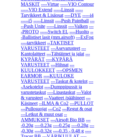
MASKIT
----Virtue
-----VIO Contour
-----VIO Extend
-----Linssit
-----
Tarvikkeet & Lisäosat
----DYE
-----i4
-----i5
-----Linssit
----Push Paintball
---
--Push Unite
-----Linssit
----Valken
---
-PROTO
-----Switch EL
----Huolto
--
-Ballistiset lasit (mm.airsoft)
---ExFog
----tarvikkeet
--TAKTISET
VARUSTEET
---Asevarusteet
---
Kantolaitteet
---Tähtäimet ja jalat
---
KYPÄRÄT
----KYPÄRÄ
VARUSTEET
---Hihnat
---
KUULOKKEET
----OPSMEN
EARMOR
----KUULOKE
VARUSTEET
---Taskut & kotelot
---
-Asekotelot
----Dumppipussit ja
varustetaskut
----Lipastaskut
---Valot
& varusteet
---Vaatteet /päähineet
---
Käsineet
--ILMA & Co2
---PULLOT
---Pullosuojat
---Co2
---Regut & osat
---Letkut & muut osat
--
AMMUKSET
---Airsoft Bio BB
---
-0.20g
----0.23g
----0.25g
----0.28g
---
-0.30g
----0.32g
----0.35 - 0.48 g
----
Tracer BB
---VÄRIKUULAT
----