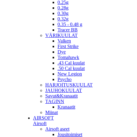
0.25g
0.28g
0.30g
0.32g
0.35 - 0.48 g
Tracer BB
VÄRIKUULAT
Valken
First Strike
Dye
Tomahawk
.43 Cal kuulat
.50 Cal kuulat
New Legion
Psycho
HARJOITUSKUULAT
JAUHOKUULAT
Savut&Kranaatit
TAGINN
Kranaatit
Miinat
AIRSOFT
Airsoft
Airsoft aseet
Jousitoimiset