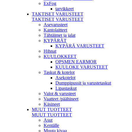
ExFog
tarvikkeet
TAKTISET VARUSTEET
TAKTISET VARUSTEET
Asevarusteet
Kantolaitteet
Tähtäimet ja jalat
KYPÄRÄT
KYPÄRÄ VARUSTEET
Hihnat
KUULOKKEET
OPSMEN EARMOR
KUULOKE VARUSTEET
Taskut & kotelot
Asekotelot
Dumppipussit ja varustetaskut
Lipastaskut
Valot & varusteet
Vaatteet /päähineet
Käsineet
MUUT TUOTTEET
MUUT TUOTTEET
Asut
Kentälle
Muuta kivaa