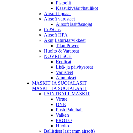
Pistoolit
Kaasukiväärit/haulikot
Airsoft lippaat
Airsoft varusteet
Airsoft lasit&suojat
Co&Gas
Airsoft HPA
Akut,Laturi,tarvikkeet
Titan Power
Huolto & Varaosat
NOVRITSCH
Replicat
Lisä- ja päivitysosat
Varusteet
Ammukset
MASKIT JA SUOJALASIT
MASKIT JA SUOJALASIT
PAINTBALL MASKIT
Virtue
DYE
Push Paintball
Valken
PROTO
Huolto
Ballistiset lasit (mm.airsoft)