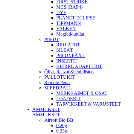
FIRST STRIKE
MCS (RAP4)
DYE
PLANET ECLIPSE
TIPPMANN
VALKEN
Magfed-kuulat
PIIPUT
RIHLATUT
SILEÄT
PIIPUNPÄÄT
INSERTIT
KIERRE ADAPTERIT
Öljyt, Rasvat & Puhdisteet
PULLOTUKIT
Remote Perät
SPEEDBALL
MERKKAIMET & OSAT
LOADERIT
TARVIKKEET & VARUSTEET
AMMUKSET
AMMUKSET
Airsoft Bio BB
0.20g
0.23g