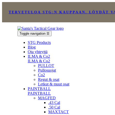
TERVETULOA STG:N KAUPPAAN. LÖYDÄT V
Toggle navigation
☰
STG Products
Blog
Ota yhteyttä
ILMA & Co2
ILMA & Co2
PULLOT
Pullosuojat
Co2
Regut & osat
Letkut & muut osat
PAINTBALL
PAINTBALL
MAGFED
.43 Cal
.50 Cal
MAXTACT