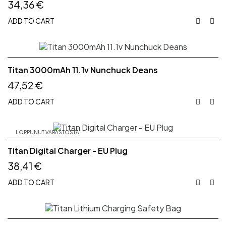
34,36 €
ADD TO CART


Titan 3000mAh 11.1v Nunchuck Deans
47,52 €
ADD TO CART


LOPPUNUT VARASTOSTA
Titan Digital Charger - EU Plug
38,41 €
ADD TO CART

