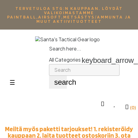
TERVETULOA STG:N KAUPPAAN. LÖYDÄT
VALIKOIMASTAMME
PAINTBALL,AIRSOFT,METSÄSTYS/AMMUNTA JA
MUUT AKTIIVITUOTTEET
Search here...
keyboard_arrow
All Categories
search
Toggle
☰
navigation
(0)
Meiltä myös paketti tarjoukset! 1. rekisteröidy
kauppaan 2. laita tuotteet ostoskoriin 3. ota