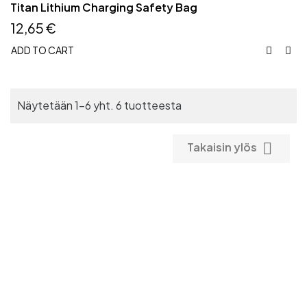
Titan Lithium Charging Safety Bag
12,65 €
ADD TO CART


Näytetään 1-6 yht. 6 tuotteesta

Takaisin ylös