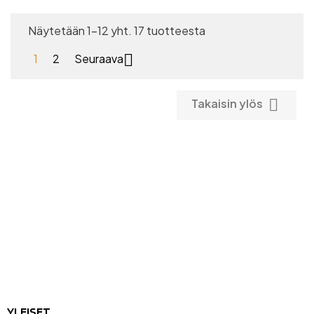
Näytetään 1-12 yht. 17 tuotteesta

1
2
Seuraava

Takaisin ylös
YLEISET