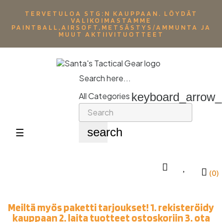
TERVETULOA STG:N KAUPPAAN. LÖYDÄT
VALIKOIMASTAMME
PAINTBALL,AIRSOFT,METSÄSTYS/AMMUNTA JA
MUUT AKTIIVITUOTTEET
Search here...
keyboard_arrow
All Categories
search
Toggle
☰
navigation
(0)
Meiltä myös paketti tarjoukset! 1. rekisteröidy
kauppaan 2. laita tuotteet ostoskoriin 3. ota