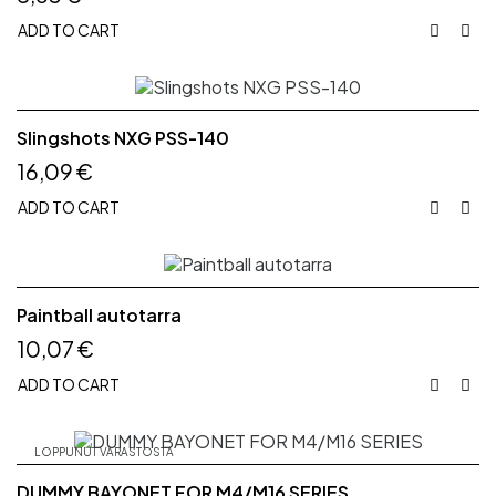
ADD TO CART


Slingshots NXG PSS-140
16,09 €
ADD TO CART


Paintball autotarra
10,07 €
ADD TO CART


LOPPUNUT VARASTOSTA
DUMMY BAYONET FOR M4/M16 SERIES