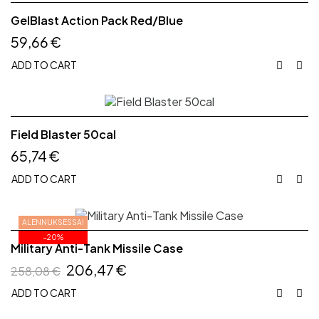
GelBlast Action Pack Red/Blue
59,66 €
ADD TO CART


Field Blaster 50cal
65,74 €
ADD TO CART


ALENNUKSESSA!
−20%
Military Anti-Tank Missile Case
206,47 €
258,08 €
ADD TO CART

