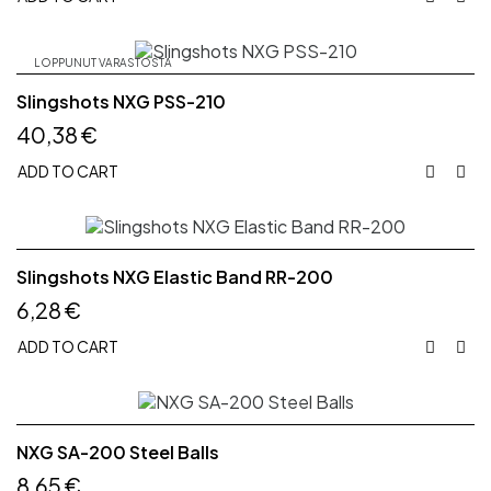
LOPPUNUT VARASTOSTA
Slingshots NXG PSS-210
40,38 €
ADD TO CART


Slingshots NXG Elastic Band RR-200
6,28 €
ADD TO CART


NXG SA-200 Steel Balls
8,65 €