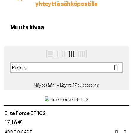
yhteyttä sähköpostilla
Muuta kivaa

Merkitys
Näytetään 1-12 yht. 17 tuotteesta
Elite Force EF 102
17,16 €
ADD TO CART

