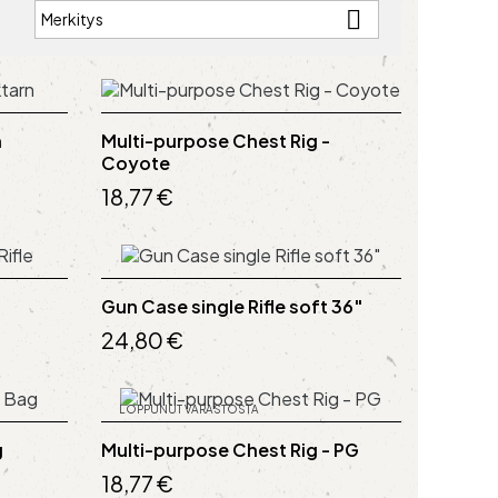

Merkitys
:
n
Multi-purpose Chest Rig -
Coyote
18,77 €
Gun Case single Rifle soft 36"
24,80 €
LOPPUNUT VARASTOSTA
g
Multi-purpose Chest Rig - PG
18,77 €