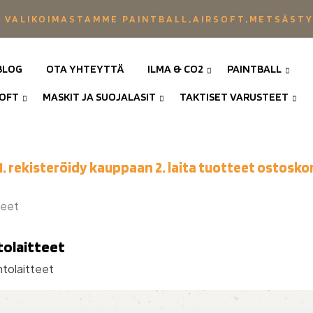
 VALIKOIMASTAMME PAINTBALL,AIRSOFT,METSÄST
BLOG
OTA YHTEYTTÄ
ILMA & CO2
PAINTBALL
SOFT
MASKIT JA SUOJALASIT
TAKTISET VARUSTEET
1. rekisteröidy kauppaan 2. laita tuotteet ostoskor
teet
tolaitteet