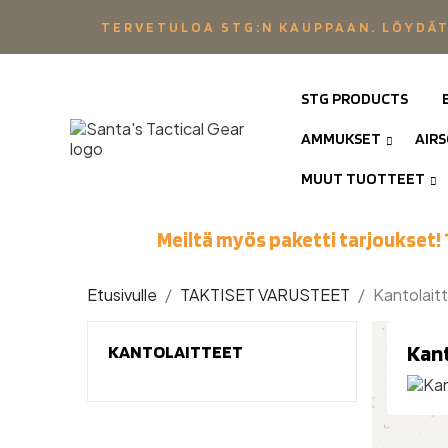
TERVETULOA STG:N KAUPPAAN. LÖYDÄT
STG PRODUCTS
AMMUKSET
AIR
MUUT TUOTTEET
Meiltä myös paketti tarjoukset! 
Etusivulle
TAKTISET VARUSTEET
Kantolait
Kan
KANTOLAITTEET