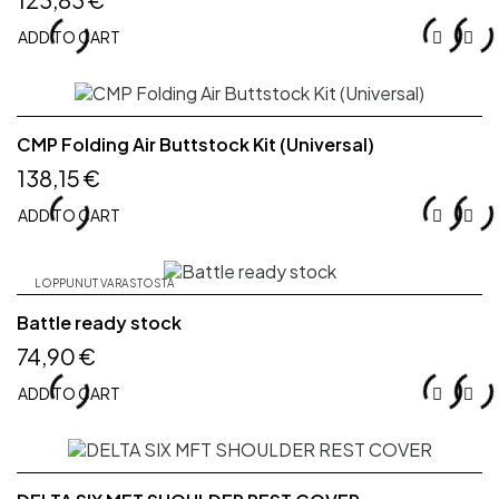
ADD TO CART


CMP Folding Air Buttstock Kit (Universal)
138,15 €
ADD TO CART


LOPPUNUT VARASTOSTA
Battle ready stock
74,90 €
ADD TO CART

