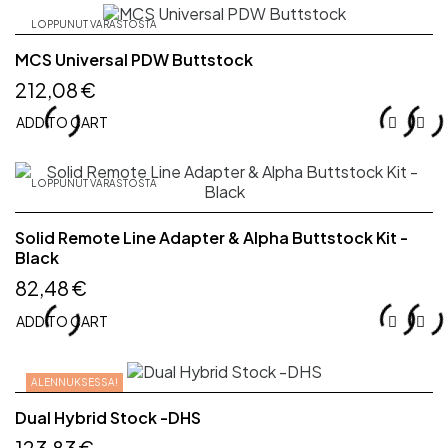
LOPPUNUT VARASTOSTA
MCS Universal PDW Buttstock
212,08 €
ADD TO CART


LOPPUNUT VARASTOSTA
Solid Remote Line Adapter & Alpha Buttstock Kit -
Black
82,48 €
ADD TO CART


ALENNUKSESSA!
Dual Hybrid Stock -DHS
123,83 €