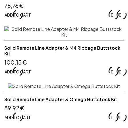
75,76 €
ADD TO CART


Solid Remote Line Adapter & M4 Ribcage Buttstock
Kit
100,15 €
ADD TO CART


Solid Remote Line Adapter & Omega Buttstock Kit
89,92 €
ADD TO CART

