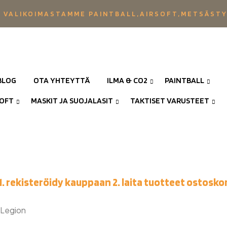
 VALIKOIMASTAMME PAINTBALL,AIRSOFT,METSÄST
BLOG
OTA YHTEYTTÄ
ILMA & CO2
PAINTBALL
SOFT
MASKIT JA SUOJALASIT
TAKTISET VARUSTEET
1. rekisteröidy kauppaan 2. laita tuotteet ostoskor
Legion