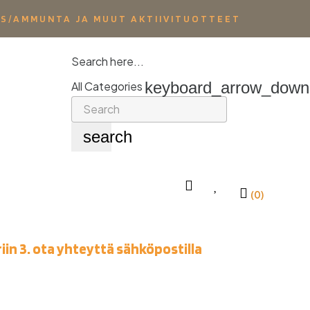
YS/AMMUNTA JA MUUT AKTIIVITUOTTEET
Search here...
keyboard_arrow_down
All Categories
search
(0)
iin 3. ota yhteyttä sähköpostilla