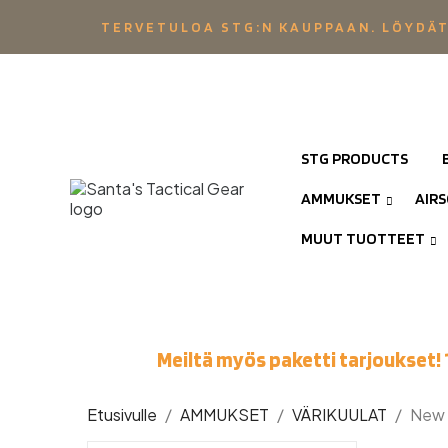
TERVETULOA STG:N KAUPPAAN. LÖYDÄT
STG PRODUCTS
AMMUKSET
AIR
MUUT TUOTTEET
Meiltä myös paketti tarjoukset! 
Etusivulle
AMMUKSET
VÄRIKUULAT
New 