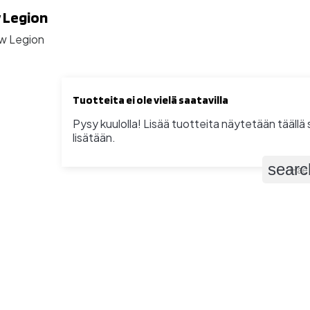
 Legion
Tuotteita ei ole vielä saatavilla
Pysy kuulolla! Lisää tuotteita näytetään täällä s
lisätään.
searc