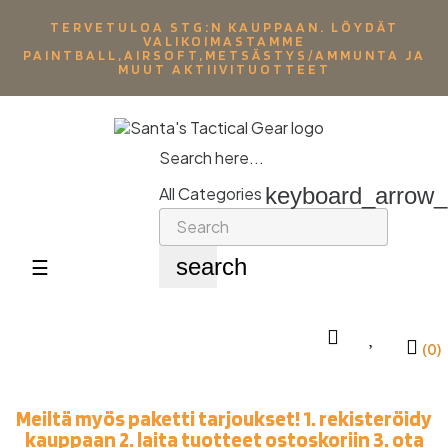
TERVETULOA STG:N KAUPPAAN. LÖYDÄT
VALIKOIMASTAMME
PAINTBALL,AIRSOFT,METSÄSTYS/AMMUNTA JA
MUUT AKTIIVITUOTTEET
Search here...
keyboard_arrow
All Categories
search
Toggle
☰
navigation
(0)
Meiltä myös paketti tarjoukset! 1. rekisteröidy
kauppaan 2. laita tuotteet ostoskoriin 3. ota