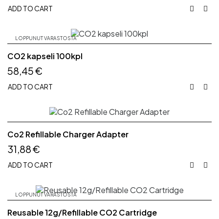
ADD TO CART


LOPPUNUT VARASTOSTA
CO2 kapseli 100kpl
58,45 €
ADD TO CART


Co2 Refillable Charger Adapter
31,88 €
ADD TO CART


LOPPUNUT VARASTOSTA
Reusable 12g/Refillable CO2 Cartridge