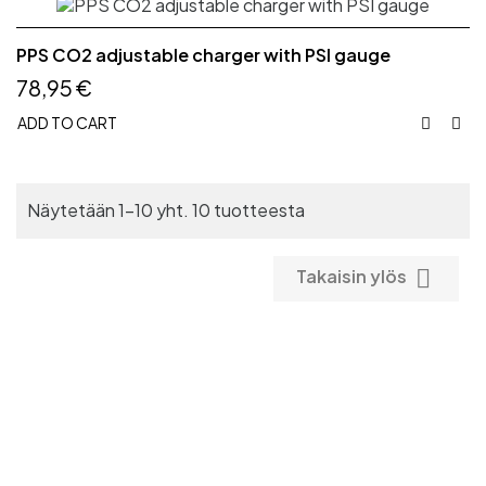
PPS CO2 adjustable charger with PSI gauge
78,95 €
ADD TO CART


Näytetään 1-10 yht. 10 tuotteesta

Takaisin ylös