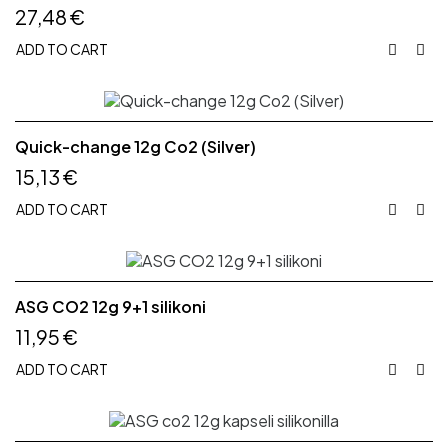
27,48 €
ADD TO CART


Quick-change 12g Co2 (Silver)
15,13 €
ADD TO CART


ASG CO2 12g 9+1 silikoni
11,95 €
ADD TO CART

