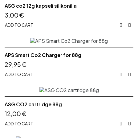
ASG co2 12g kapseli silikonilla
3,00 €
ADD TO CART


APS Smart Co2 Charger for 88g
29,95 €
ADD TO CART


ASG CO2 cartridge 88g
12,00 €
ADD TO CART

