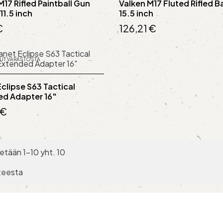
M17 Rifled Paintball Gun
Valken M17 Fluted Rifled Ba
 11.5 inch
15.5 inch
€
126,21 €
UT VARASTOSTA
Eclipse S63 Tactical
d Adapter 16"
 €
etään 1-10 yht. 10
teesta