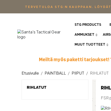
TERVETULOA STG:N KAUPPAAN. LÖYDÄT
STG PRODUCTS
AMMUKSET
AIR
MUUT TUOTTEET
Meiltä myös paketti tarjoukset! 
Etusivulle
PAINTBALL
PIIPUT
RIHLATUT
RIH
RIHLATUT
FSR p