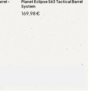
rrel -
Planet Eclipse S63 Tactical Barrel
System
169,98 €