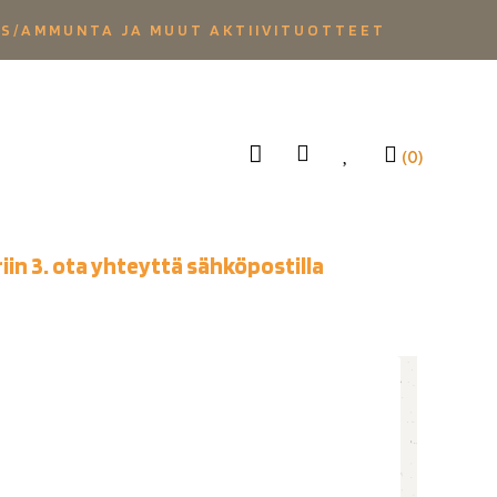
YS/AMMUNTA JA MUUT AKTIIVITUOTTEET
(0)
iin 3. ota yhteyttä sähköpostilla