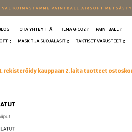
 VALIKOIMASTAMME PAINTBALL,AIRSOFT,METSÄST
BLOG
OTA YHTEYTTÄ
ILMA & CO2
PAINTBALL
SOFT
MASKIT JA SUOJALASIT
TAKTISET VARUSTEET
1. rekisteröidy kauppaan 2. laita tuotteet ostoskor
LATUT
iiput