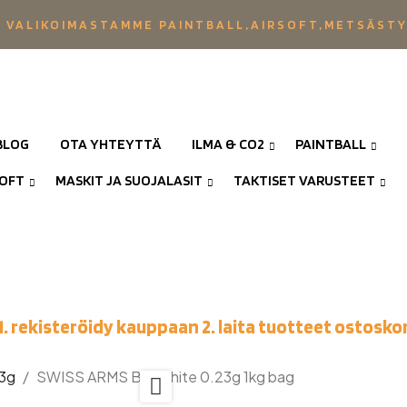
 VALIKOIMASTAMME PAINTBALL,AIRSOFT,METSÄST
BLOG
OTA YHTEYTTÄ
ILMA & CO2
PAINTBALL
SOFT
MASKIT JA SUOJALASIT
TAKTISET VARUSTEET
1. rekisteröidy kauppaan 2. laita tuotteet ostoskor
3g
SWISS ARMS Bio White 0.23g 1kg bag
