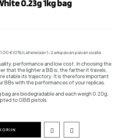
hite 0.23g 1kg bag
 11,00 € (0%)
Lähetetään 1-2 arkipäivän päivän sisällä
ality, performance and low cost. In choosing the
that the lighter a BB is, the farther it travels,
ore stable its trajectory. It is therefore important
ur BBs with the performances of your replicas.
kg bag are biodegradable and each weigh 0.20g,
apted to GBB pistols.
KORIIN

