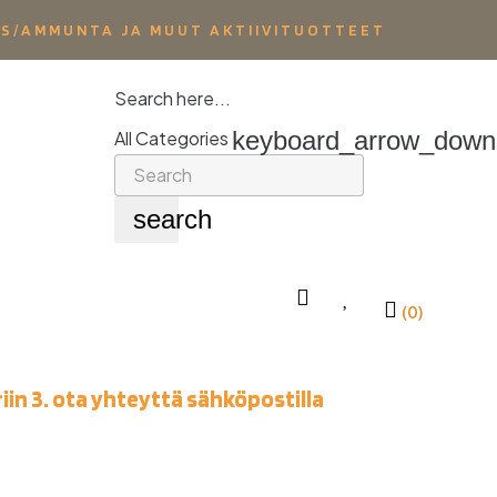
YS/AMMUNTA JA MUUT AKTIIVITUOTTEET
Search here...
keyboard_arrow_down
All Categories
search
(0)
iin 3. ota yhteyttä sähköpostilla