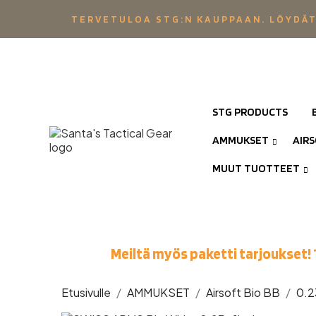
TERVETULOA STG:N KAUPPAAN. LÖYDÄT
STG PRODUCTS
AMMUKSET
AIR
MUUT TUOTTEET
Meiltä myös paketti tarjoukset! 
Etusivulle
AMMUKSET
Airsoft Bio BB
0.2