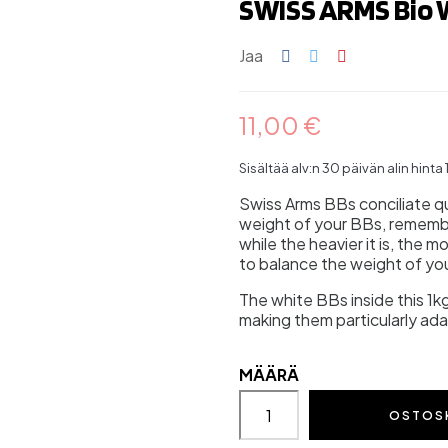
SWISS ARMS Bio W
Jaa
11,00 €
Sisältää alv:n
30 päivän alin hinta
Swiss Arms BBs conciliate qu
weight of your BBs, remember 
while the heavier it is, the m
to balance the weight of yo
The white BBs inside this 1
making them particularly ad
MÄÄRÄ
OSTOS