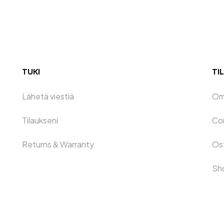
TUKI
TIL
Lähetä viestiä
Oma
Tilaukseni
Co
Returns & Warranty
Os
Sh