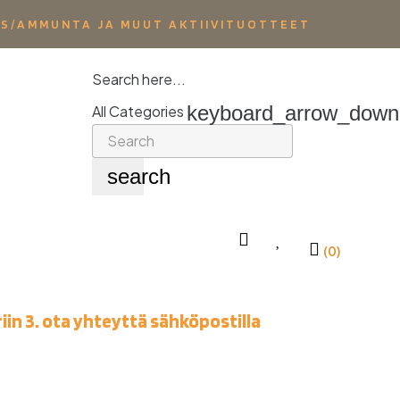
YS/AMMUNTA JA MUUT AKTIIVITUOTTEET
Search here...
keyboard_arrow_down
All Categories
search
(0)
iin 3. ota yhteyttä sähköpostilla