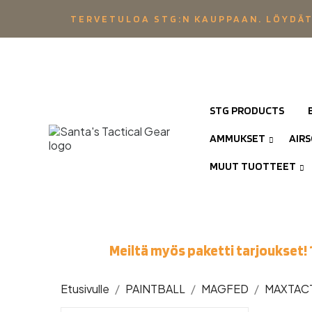
TERVETULOA STG:N KAUPPAAN. LÖYDÄT
STG PRODUCTS
AMMUKSET
AIR
MUUT TUOTTEET
Meiltä myös paketti tarjoukset! 
Etusivulle
PAINTBALL
MAGFED
MAXTAC