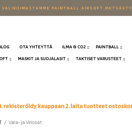
 VALIKOIMASTAMME PAINTBALL,AIRSOFT,METSÄST
BLOG
OTA YHTEYTTÄ
ILMA & CO2
PAINTBALL
SOFT
MASKIT JA SUOJALASIT
TAKTISET VARUSTEET
1. rekisteröidy kauppaan 2. laita tuotteet ostoskor
T
Vara- ja Viriosat