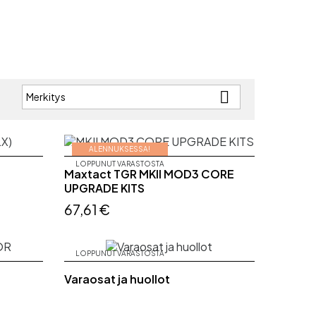

Merkitys
:
ALENNUKSESSA!
LOPPUNUT VARASTOSTA
Maxtact TGR MKII MOD3 CORE
UPGRADE KITS
67,61 €
LOPPUNUT VARASTOSTA
Varaosat ja huollot