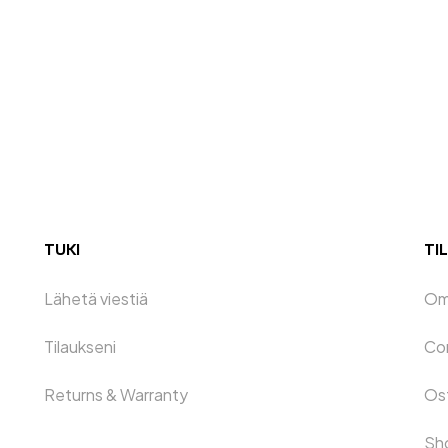
TUKI
TIL
Lähetä viestiä
Oma
Tilaukseni
Co
Returns & Warranty
Os
Sh