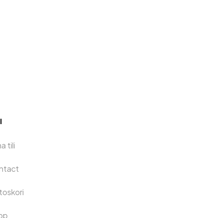
I
 tili
ntact
toskori
op