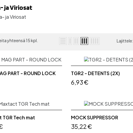
- ja Viriosat
ita yhteensä 15 kpl.
Lajittele
AG PART - ROUND LOCK
TGR2 - DETENTS (2X)
6,93 €
t TGR Tech mat
MOCK SUPPRESSOR
€
35,22 €