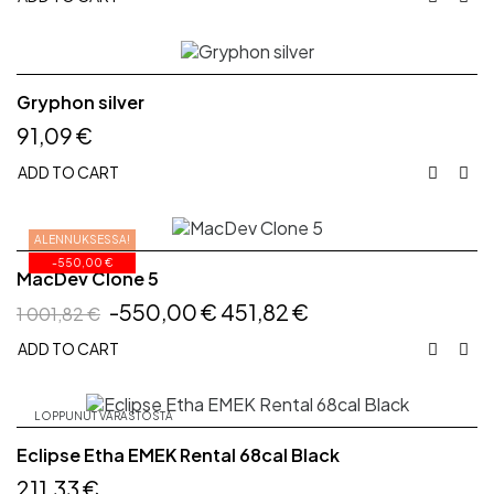
Gryphon silver
91,09 €
ADD TO CART


ALENNUKSESSA!
-550,00 €
MacDev Clone 5
-550,00 €
451,82 €
1 001,82 €
ADD TO CART


LOPPUNUT VARASTOSTA
Eclipse Etha EMEK Rental 68cal Black
211,33 €