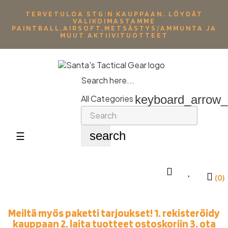
TERVETULOA STG:N KAUPPAAN. LÖYDÄT
VALIKOIMASTAMME
PAINTBALL,AIRSOFT,METSÄSTYS/AMMUNTA JA
MUUT AKTIIVITUOTTEET
Search here...
keyboard_arrow
All Categories
search
Toggle
☰
navigation
(0)
Meiltä myös paketti tarjoukset! 1. rekisteröidy
kauppaan 2. laita tuotteet ostoskoriin 3. ota