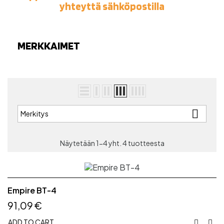
yhteyttä sähköpostilla
MERKKAIMET

Merkitys
Näytetään 1-4 yht. 4 tuotteesta
Empire BT-4
91,09 €
ADD TO CART

