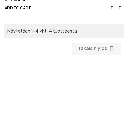
ADD TO CART


Näytetään 1-4 yht. 4 tuotteesta

Takaisin ylös