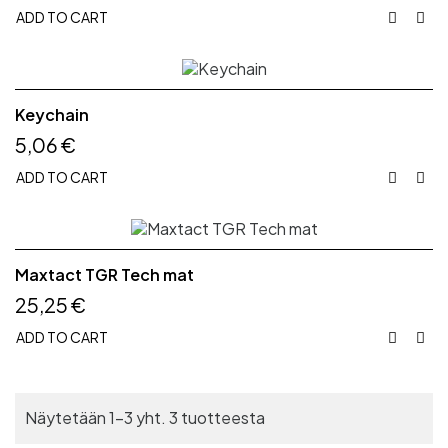
ADD TO CART


Keychain
5,06 €
ADD TO CART


Maxtact TGR Tech mat
25,25 €
ADD TO CART


Näytetään 1-3 yht. 3 tuotteesta