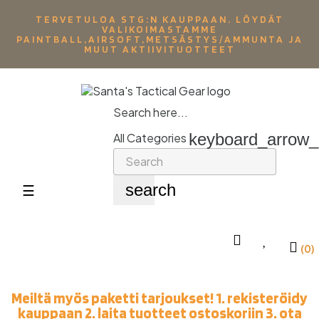
TERVETULOA STG:N KAUPPAAN. LÖYDÄT
VALIKOIMASTAMME
PAINTBALL,AIRSOFT,METSÄSTYS/AMMUNTA JA
MUUT AKTIIVITUOTTEET
Search here...
keyboard_arrow
All Categories
search
Toggle
☰
navigation
(0)
Meiltä myös paketti tarjoukset! 1. rekisteröidy
kauppaan 2. laita tuotteet ostoskoriin 3. ota