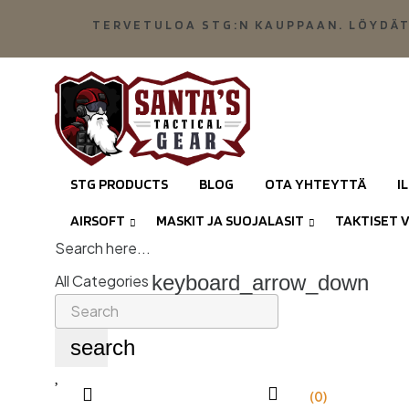
TERVETULOA STG:N KAUPPAAN. LÖYDÄT
STG PRODUCTS
BLOG
OTA YHTEYTTÄ
I
AIRSOFT
MASKIT JA SUOJALASIT
TAKTISET 
Search here...
keyboard_arrow_down
All Categories
search
(0)