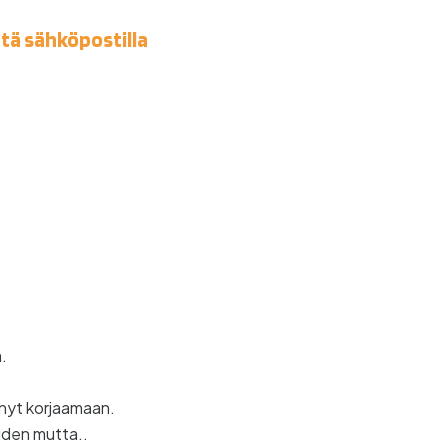
ttä sähköpostilla
.
ynyt korjaamaan.
uden mutta..