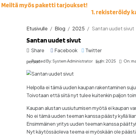
Meiltä myös paketti tarjoukset!
1. rekisteröidy 
Etusivulle
Blog
2025
Santan uudet sivut
Santan uudet sivut
Share
Facebook
Twitter
Posted By:
System Administrator
In:
2025
On:
ma
person
list

Helpolla ei tämä uuden kaupan rakentaminen suju
Toivotaan että siitä nyt tulee kuitenkin paljon to
Kaupan alustan uusiutumisen myötä ei kaupan vanh
No ei tämä uuden teeman kanssa päästy kyllä liian
Ensimmäinen yritys uuden teeman kanssa päättyi 
Nyt käytössäoleva teema ei myöskään ole päästän