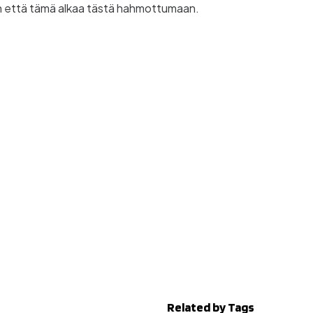
aan että tämä alkaa tästä hahmottumaan.
Related by Tags