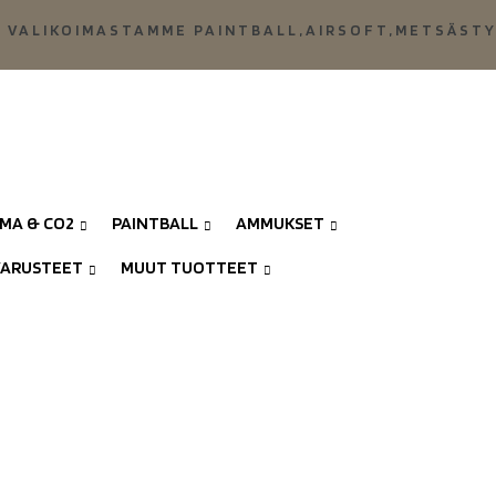
 VALIKOIMASTAMME PAINTBALL,AIRSOFT,METSÄST
LMA & CO2
PAINTBALL
AMMUKSET
VARUSTEET
MUUT TUOTTEET