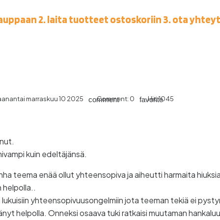
kauppaan 2. laita tuotteet ostoskoriin 3. ota yhtey
anantai
marraskuu
10
2025
Comment:
0
Hit:
1045
comment
favorite
nut.
imivampi kuin edeltäjänsä.
a teema enää ollut yhteensopiva ja aiheutti harmaita hiuksia
 helpolla..
lukuisiin yhteensopivuusongelmiin jota teeman tekiä ei pyst
yt helpolla. Onneksi osaava tuki ratkaisi muutaman hankalu