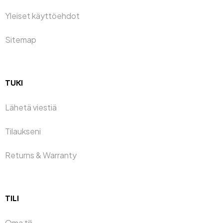
Yleiset käyttöehdot
Sitemap
TUKI
Lähetä viestiä
Tilaukseni
Returns & Warranty
TILI
Oma tili