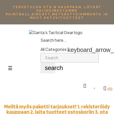
TERVETULOA STG:N KAUPPAAN. LÖYDÄT
VALIKOIMASTAMME
PAINTBALL,AIRSOFT,METSÄSTYS/AMMUNTA JA
MUUT AKTIIVITUOTTEET
Search here...
keyboard_arrow
All Categories
search
Toggle
☰
navigation
(0)
Meiltä myös paketti tarjoukset! 1. rekisteröidy
kauppaan 2. laita tuotteet ostoskoriin 3. ota