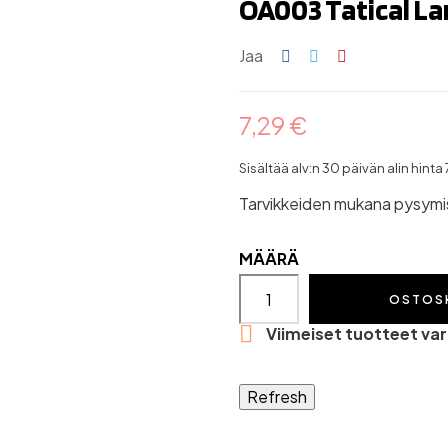
OA003 Tatical La
Jaa
7,29 €
Sisältää alv:n
30 päivän alin hinta
Tarvikkeiden mukana pysymis
MÄÄRÄ
OSTOS

Viimeiset tuotteet va