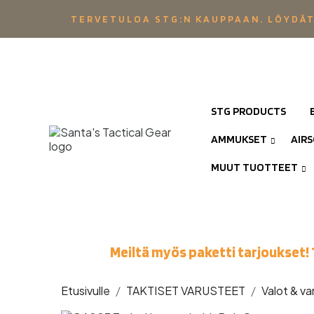
TERVETULOA STG:N KAUPPAAN. LÖYDÄT
STG PRODUCTS
AMMUKSET
AIR
MUUT TUOTTEET
Meiltä myös paketti tarjoukset! 
Etusivulle
TAKTISET VARUSTEET
Valot & v