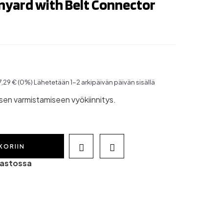
nyard with Belt Connector
 7,29 € (0%)
Lähetetään 1-2 arkipäivän päivän sisällä
en varmistamiseen vyökiinnitys.
KORIIN


rastossa