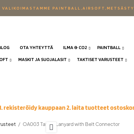
 VALIKOIMASTAMME PAINTBALL,AIRSOFT,METSÄST
BLOG
OTA YHTEYTTÄ
ILMA & CO2
PAINTBALL
SOFT
MASKIT JA SUOJALASIT
TAKTISET VARUSTEET
1. rekisteröidy kauppaan 2. laita tuotteet ostoskor
arusteet
OA003 Tatical Lanyard with Belt Connector
