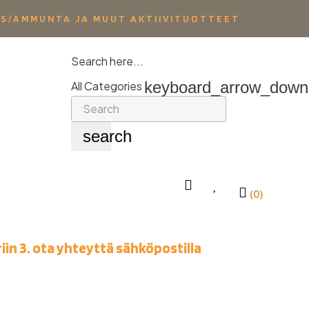
YS/AMMUNTA JA MUUT AKTIIVITUOTTEET
Search here...
keyboard_arrow_down
All Categories
search
(0)
iin 3. ota yhteyttä sähköpostilla