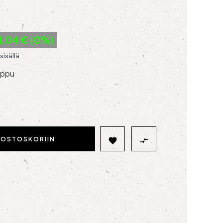
91,04 € (0%)
sisällä
ippu
OSTOSKORIIN

