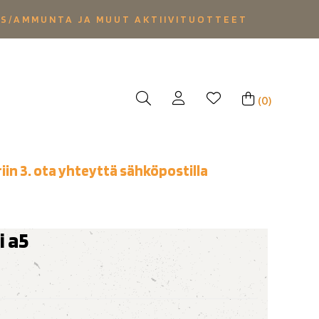
YS/AMMUNTA JA MUUT AKTIIVITUOTTEET
(0)
iin 3. ota yhteyttä sähköpostilla
i a5