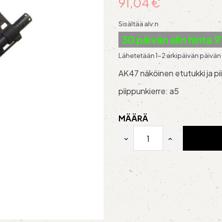
91,04 €
Sisältää alv:n
30 päivän alin hinta 
Lähetetään 1-2 arkipäivän päivän 
AK47 näköinen etutukki ja pi
piippunkierre: a5
MÄÄRÄ