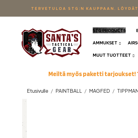
TERVETULOA STG:N KAUPPAAN. LÖYDÄT
STG PRODUCTS
AMMUKSET
AIR
MUUT TUOTTEET
Meiltä myös paketti tarjoukset! 
Etusivulle
PAINTBALL
MAGFED
TIPPMA