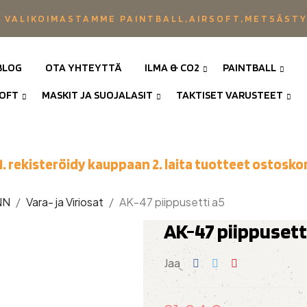
 VALIKOIMASTAMME PAINTBALL,AIRSOFT,METSÄST
BLOG
OTA YHTEYTTÄ
ILMA & CO2
PAINTBALL
SOFT
MASKIT JA SUOJALASIT
TAKTISET VARUSTEET
1. rekisteröidy kauppaan 2. laita tuotteet ostoskor
NN
Vara- ja Viriosat
AK-47 piippusetti a5
AK-47 piippusett
Jaa