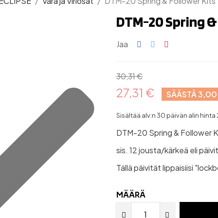
ECLIPSE
Vara ja Viriosat
DTM-20 Spring & Follower Kits
DTM-20 Spring & 
Jaa
30,31 €
27,31 €
SÄÄSTÄ 3,00
Sisältää alv:n
30 päivän alin hinta 
DTM-20 Spring & Follower K
sis. 12 jousta/kärkeä eli päivi
Tällä päivität lippaisiisi "lo
MÄÄRÄ