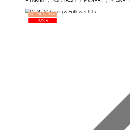
Etusivulle
PAINTBALL
MAGFED
PLANET 
ALENNUKSESSA!
-3,00 €