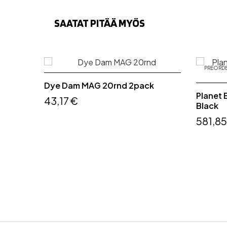
SAATAT PITÄÄ MYÖS
PREORD
Dye Dam MAG 20rnd 2pack
Planet 
43,17 €
Black
581,85