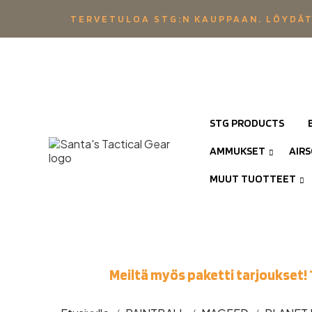
TERVETULOA STG:N KAUPPAAN. LÖYDÄT
STG PRODUCTS
AMMUKSET
AIR
MUUT TUOTTEET
Meiltä myös paketti tarjoukset! 