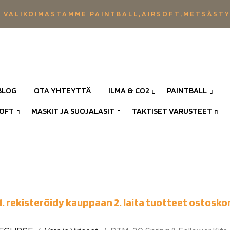
 VALIKOIMASTAMME PAINTBALL,AIRSOFT,METSÄST
BLOG
OTA YHTEYTTÄ
ILMA & CO2
PAINTBALL
SOFT
MASKIT JA SUOJALASIT
TAKTISET VARUSTEET
1. rekisteröidy kauppaan 2. laita tuotteet ostoskor