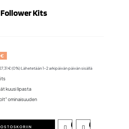
Follower Kits
 €
27,31 € (0%)
Lähetetään 1-2 arkipäivän päivän sisällä
its
tät kuusi lipasta
ckbolt" ominaisuuden
OSTOSKORIIN

