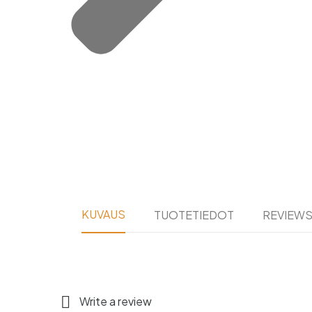
KUVAUS
TUOTETIEDOT
REVIEW

Write a review