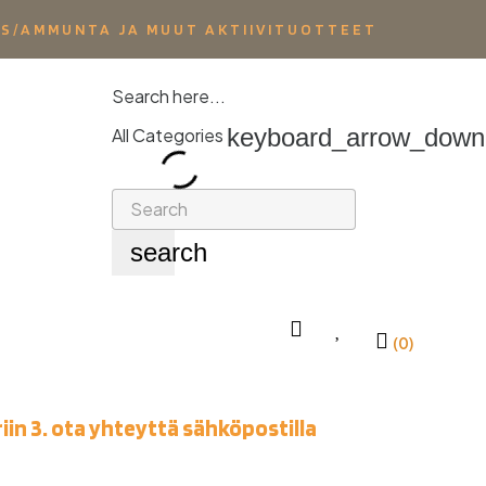
YS/AMMUNTA JA MUUT AKTIIVITUOTTEET
Search here...
keyboard_arrow_down
All Categories
search
(0)
iin 3. ota yhteyttä sähköpostilla