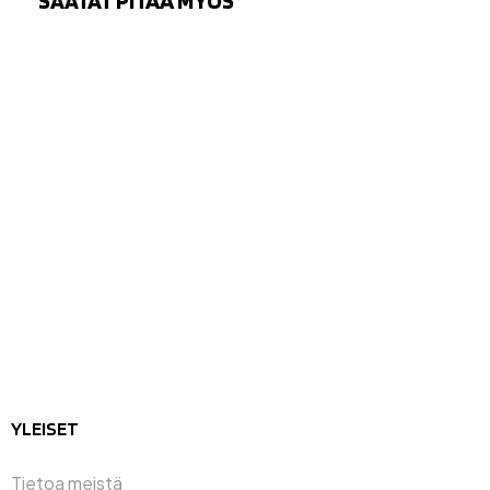
SAATAT PITÄÄ MYÖS
YLEISET
Tietoa meistä