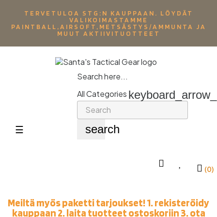
TERVETULOA STG:N KAUPPAAN. LÖYDÄT
VALIKOIMASTAMME
PAINTBALL,AIRSOFT,METSÄSTYS/AMMUNTA JA
MUUT AKTIIVITUOTTEET
Search here...
keyboard_arrow
All Categories
search
Toggle
☰
navigation
(0)
Meiltä myös paketti tarjoukset! 1. rekisteröidy
kauppaan 2. laita tuotteet ostoskoriin 3. ota