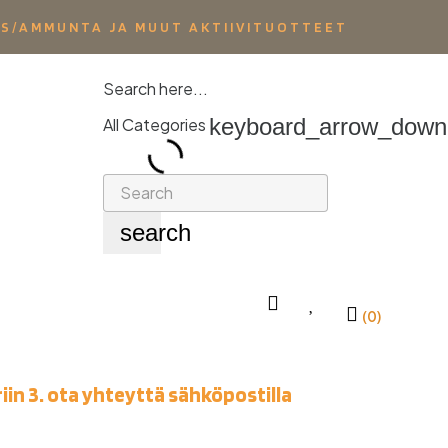
YS/AMMUNTA JA MUUT AKTIIVITUOTTEET
Search here...
keyboard_arrow_down
All Categories
search
(0)
iin 3. ota yhteyttä sähköpostilla