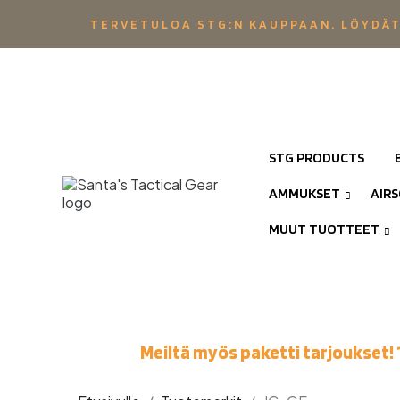
TERVETULOA STG:N KAUPPAAN. LÖYDÄT
STG PRODUCTS
AMMUKSET
AIR
MUUT TUOTTEET
Meiltä myös paketti tarjoukset! 