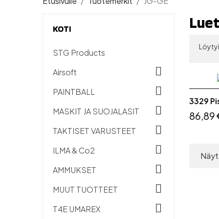
Etusivulle
Tuotemerkit
JG-GE
Luet
KOTI
Löytyi
STG Products

Airsoft

PAINTBALL
3329 Pi

MASKIT JA SUOJALASIT
86,89 

TAKTISET VARUSTEET

ILMA & Co2
Näyte

AMMUKSET

MUUT TUOTTEET

T4E UMAREX