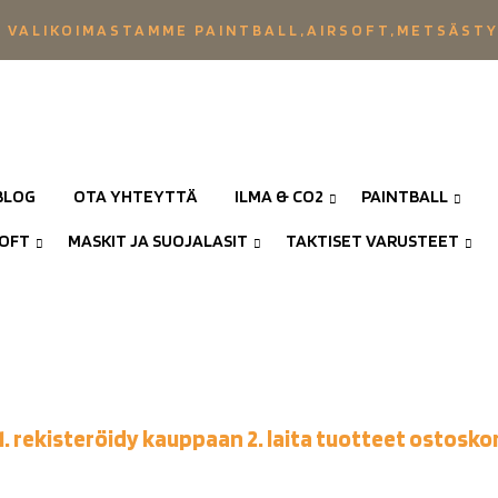
 VALIKOIMASTAMME PAINTBALL,AIRSOFT,METSÄST
BLOG
OTA YHTEYTTÄ
ILMA & CO2
PAINTBALL
SOFT
MASKIT JA SUOJALASIT
TAKTISET VARUSTEET
1. rekisteröidy kauppaan 2. laita tuotteet ostoskor