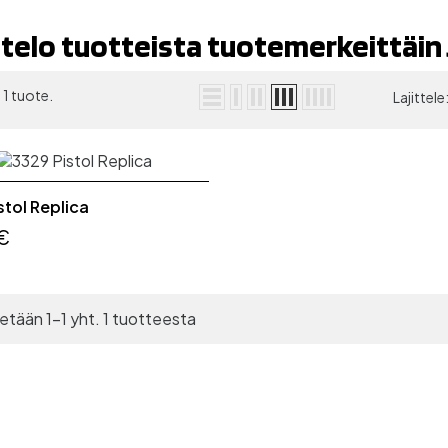
telo tuotteista tuotemerkeittäin
 1 tuote.
Lajittele
stol Replica
€
tään 1-1 yht. 1 tuotteesta