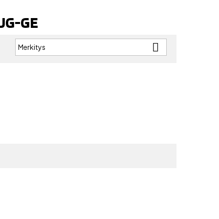
 JG-GE

Merkitys
: